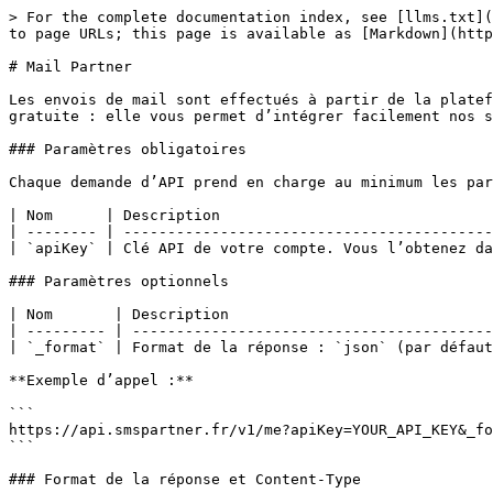
> For the complete documentation index, see [llms.txt](
to page URLs; this page is available as [Markdown](http
# Mail Partner

Les envois de mail sont effectués à partir de la platef
gratuite : elle vous permet d’intégrer facilement nos s
### Paramètres obligatoires

Chaque demande d’API prend en charge au minimum les par
| Nom      | Description                               
| -------- | ------------------------------------------
| `apiKey` | Clé API de votre compte. Vous l’obtenez da
### Paramètres optionnels

| Nom       | Description                              
| --------- | -----------------------------------------
| `_format` | Format de la réponse : `json` (par défaut
**Exemple d’appel :**

```

https://api.smspartner.fr/v1/me?apiKey=YOUR_API_KEY&_fo
```

### Format de la réponse et Content-Type
