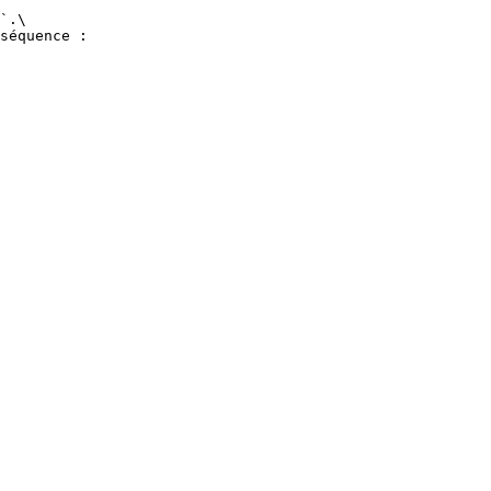
`.\

séquence :
