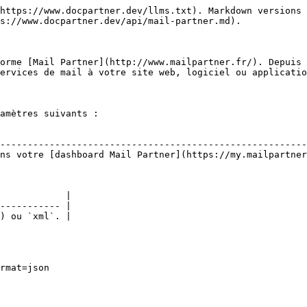
https://www.docpartner.dev/llms.txt). Markdown versions 
s://www.docpartner.dev/api/mail-partner.md).

orme [Mail Partner](http://www.mailpartner.fr/). Depuis 
ervices de mail à votre site web, logiciel ou applicatio
amètres suivants :

                                                        
--------------------------------------------------------
ns votre [dashboard Mail Partner](https://my.mailpartner
            |

----------- |

) ou `xml`. |

rmat=json
