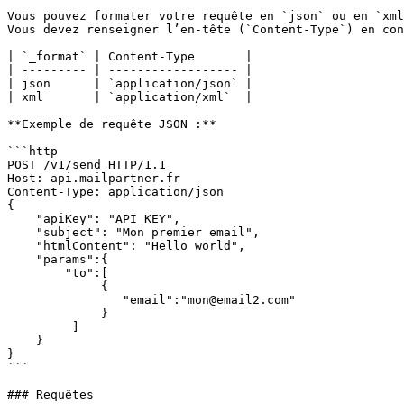
Vous pouvez formater votre requête en `json` ou en `xml
Vous devez renseigner l’en-tête (`Content-Type`) en con
| `_format` | Content-Type       |

| --------- | ------------------ |

| json      | `application/json` |

| xml       | `application/xml`  |

**Exemple de requête JSON :**

```http

POST /v1/send HTTP/1.1

Host: api.mailpartner.fr

Content-Type: application/json

{

    "apiKey": "API_KEY",

    "subject": "Mon premier email",

    "htmlContent": "Hello world",

    "params":{

        "to":[

             {

                "email":"mon@email2.com"

             }

         ]

    }

}

```

### Requêtes
