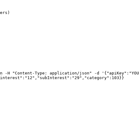
ers)

n -H "Content-Type: application/json" -d '{"apiKey":"YOU
interest":"12","subInterest":"29","category":103}}
