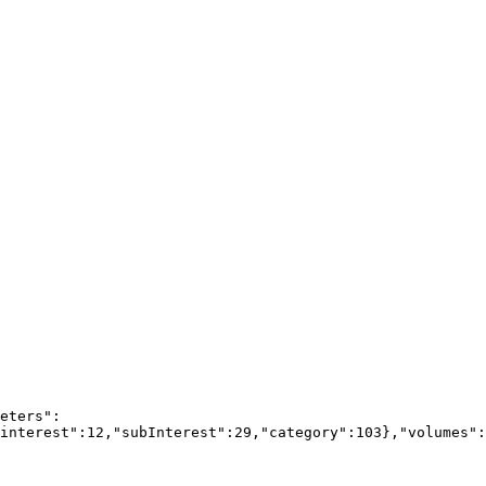
eters":
interest":12,"subInterest":29,"category":103},"volumes":