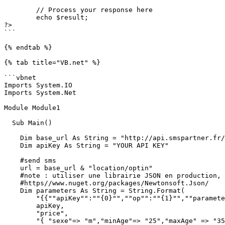
        // Process your response here

        echo $result;

?>

```

{% endtab %}

{% tab title="VB.net" %}

```vbnet

Imports System.IO

Imports System.Net

Module Module1

  Sub Main()

    Dim base_url As String = "http://api.smspartner.fr/v1/"

    Dim apiKey As String = "YOUR API KEY"

    #send sms

    url = base_url & "location/optin"

    #note : utiliser une librairie JSON en production, par exemple :

    #https//www.nuget.org/packages/Newtonsoft.Json/

    Dim parameters As String = String.Format(

        "{{""apiKey"":""{0}"",""op"":""{1}"",""parameters"":""{2}"",""volumes"":""{3}""}}",

        apiKey,

        "price",

        "{ "sexe"=> "m","minAge"=> "25","maxAge" => "35","zipcode"=> "60200","interest"=> 14,"subInterest"=> 35}",
