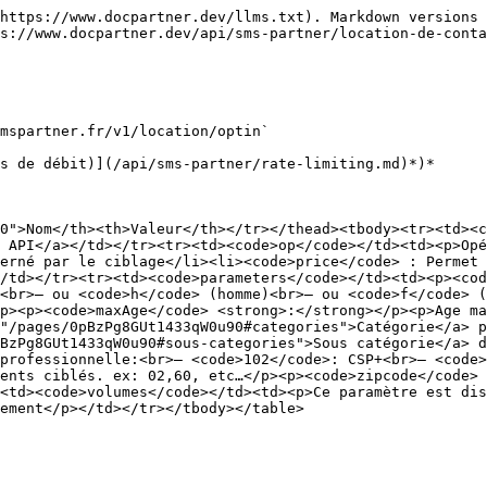
https://www.docpartner.dev/llms.txt). Markdown versions 
s://www.docpartner.dev/api/sms-partner/location-de-conta
mspartner.fr/v1/location/optin`

s de débit)](/api/sms-partner/rate-limiting.md)*)*

0">Nom</th><th>Valeur</th></tr></thead><tbody><tr><td><c
 API</a></td></tr><tr><td><code>op</code></td><td><p>Opé
erné par le ciblage</li><li><code>price</code> : Permet 
/td></tr><tr><td><code>parameters</code></td><td><p><cod
<br>– ou <code>h</code> (homme)<br>– ou <code>f</code> (
p><p><code>maxAge</code> <strong>:</strong></p><p>Age ma
"/pages/0pBzPg8GUt1433qW0u90#categories">Catégorie</a> p
BzPg8GUt1433qW0u90#sous-categories">Sous catégorie</a> d
professionnelle:<br>– <code>102</code>: CSP+<br>– <code>
ents ciblés. ex: 02,60, etc…</p><p><code>zipcode</code> 
<td><code>volumes</code></td><td><p>Ce paramètre est dis
ement</p></td></tr></tbody></table>
