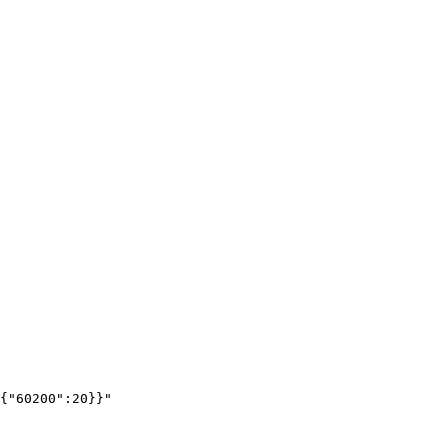
{"60200":20}}"
