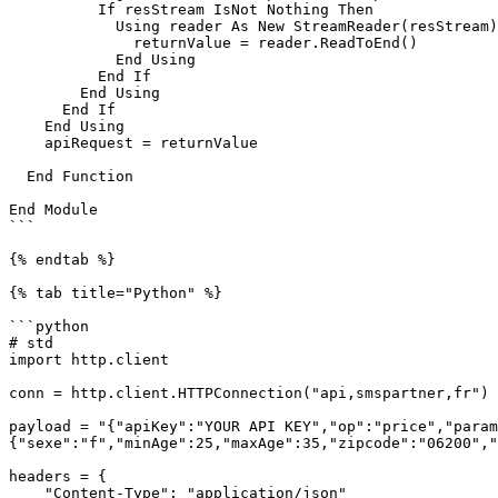
          If resStream IsNot Nothing Then

            Using reader As New StreamReader(resStream)

              returnValue = reader.ReadToEnd()

            End Using

          End If

        End Using

      End If

    End Using

    apiRequest = returnValue

  End Function

End Module

```

{% endtab %}

{% tab title="Python" %}

```python

# std

import http.client

conn = http.client.HTTPConnection("api,smspartner,fr")

payload = "{"apiKey":"YOUR API KEY","op":"price","param
{"sexe":"f","minAge":25,"maxAge":35,"zipcode":"06200","
headers = {

    "Content-Type": "application/json"
