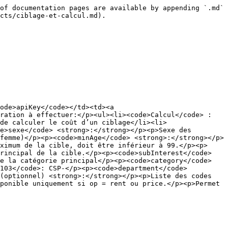
of documentation pages are available by appending `.md` 
cts/ciblage-et-calcul.md).

ode>apiKey</code></td><td><a 
ration à effectuer:</p><ul><li><code>Calcul</code> : 
de calculer le coût d’un ciblage</li><li>
e>sexe</code> <strong>:</strong></p><p>Sexe des 
femme)</p><p><code>minAge</code> <strong>:</strong></p>
ximum de la cible, doit être inférieur à 99.</p><p>
rincipal de la cible.</p><p><code>subInterest</code> 
e la catégorie principal</p><p><code>category</code> 
103</code>: CSP-</p><p><code>department</code> 
(optionnel) <strong>:</strong></p><p>Liste des codes 
ponible uniquement si op = rent ou price.</p><p>Permet 