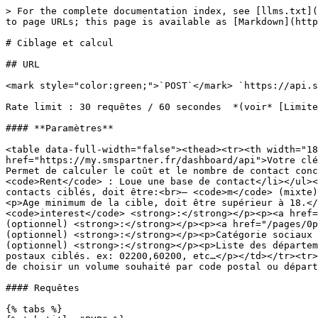
> For the complete documentation index, see [llms.txt](
to page URLs; this page is available as [Markdown](http
# Ciblage et calcul

## URL

<mark style="color:green;">`POST`</mark> `https://api.s
Rate limit : 30 requêtes / 60 secondes  *(voir* [Limite
#### **Paramètres**

<table data-full-width="false"><thead><tr><th width="18
href="https://my.smspartner.fr/dashboard/api">Votre clé
Permet de calculer le coût et le nombre de contact conc
<code>Rent</code> : Loue une base de contact</li></ul><
contacts ciblés, doit être:<br>– <code>m</code> (mixte)
<p>Age minimum de la cible, doit être supérieur à 18.</
<code>interest</code> <strong>:</strong></p><p><a href=
(optionnel) <strong>:</strong></p><p><a href="/pages/0p
(optionnel) <strong>:</strong></p><p>Catégorie sociaux 
(optionnel) <strong>:</strong></p><p>Liste des départem
postaux ciblés. ex: 02200,60200, etc…</p></td></tr><tr>
de choisir un volume souhaité par code postal ou départ
#### Requêtes

{% tabs %}
