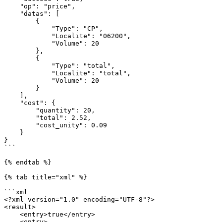
    "op": "price",

    "datas": [

        {

            "Type": "CP",

            "Localite": "06200",

            "Volume": 20

        },

        {

            "Type": "total",

            "Localite": "total",

            "Volume": 20

        }

    ],

    "cost": {

        "quantity": 20,

        "total": 2.52,

        "cost_unity": 0.09

    }

}

```

{% endtab %}

{% tab title="xml" %}

```xml

<?xml version="1.0" encoding="UTF-8"?>

<result>

    <entry>true</entry>

    <entry>
