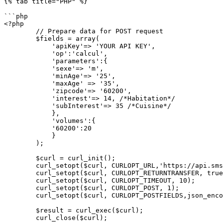
{% tab title="PHP" %}

```php

<?php

        // Prepare data for POST request

        $fields = array(

            'apiKey'=> 'YOUR API KEY',

            'op':'calcul',

            'parameters':{

            'sexe'=> 'm',

            'minAge'=> '25',

            'maxAge' => '35',

            'zipcode'=> '60200',

            'interest'=> 14, /*Habitation*/

            'subInterest'=> 35 /*Cuisine*/

            },

            'volumes':{

            '60200':20

            }

        );

        $curl = curl_init();

        curl_setopt($curl, CURLOPT_URL,'https://api.smspartner.fr/v1/location/optin');

        curl_setopt($curl, CURLOPT_RETURNTRANSFER, true);

        curl_setopt($curl, CURLOPT_TIMEOUT, 10);

        curl_setopt($curl, CURLOPT_POST, 1);

        curl_setopt($curl, CURLOPT_POSTFIELDS,json_encode($fields));

        $result = curl_exec($curl);

        curl_close($curl);
