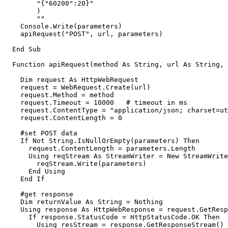
        "{"60200":20}"

        )

        ""

    Console.Write(parameters)

    apiRequest("POST", url, parameters)

  End Sub

  Function apiRequest(method As String, url As String, parameters As String) As String

    Dim request As HttpWebRequest

    request = WebRequest.Create(url)

    request.Method = method

    request.Timeout = 10000   # timeout in ms

    request.ContentType = "application/json; charset=utf-8"

    request.ContentLength = 0

    #set POST data

    If Not String.IsNullOrEmpty(parameters) Then

      request.ContentLength = parameters.Length

      Using reqStream As StreamWriter = New StreamWriter(request.GetRequestStream())

        reqStream.Write(parameters)

      End Using

    End If

    #get response

    Dim returnValue As String = Nothing

    Using response As HttpWebResponse = request.GetResponse()

      If response.StatusCode = HttpStatusCode.OK Then

        Using resStream = response.GetResponseStream()
