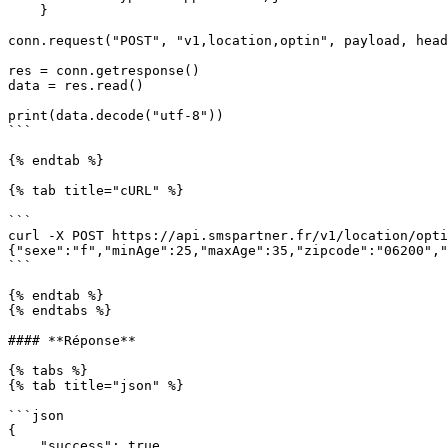
    }

conn.request("POST", "v1,location,optin", payload, head
res = conn.getresponse()

data = res.read()

print(data.decode("utf-8"))

```

{% endtab %}

{% tab title="cURL" %}

```

curl -X POST https://api.smspartner.fr/v1/location/opti
{"sexe":"f","minAge":25,"maxAge":35,"zipcode":"06200","
```

{% endtab %}

{% endtabs %}

#### **Réponse**

{% tabs %}

{% tab title="json" %}

```json

{

    "success": true,
