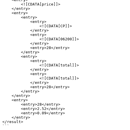
        <![CDATA[price]]>

    </entry>

    <entry>

        <entry>

            <entry>

                <![CDATA[CP]]>

            </entry>

            <entry>

                <![CDATA[06200]]>

            </entry>

            <entry>28</entry>

        </entry>

        <entry>

            <entry>

                <![CDATA[total]]>

            </entry>

            <entry>

                <![CDATA[total]]>

            </entry>

            <entry>28</entry>

        </entry>

    </entry>

    <entry>

        <entry>28</entry>

        <entry>2.52</entry>

        <entry>0.09</entry>

    </entry>

</result>

```
