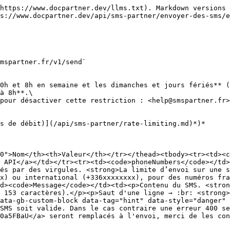
k data-tag="hint" data-style="danger" class="hint hint-danger"><p>Si <code>scheduledDeliveryDate</code> est activé ce paramètre est obligatoire</p></div></td></tr><tr><td><code>minute</code></td><td><p>Format : 0-55 (intervalle 5min)</p><div data-gb-custom-block data-tag="hint" data-style="danger" class="hint hint-danger"><p>Si <code>scheduledDeliveryDate</code> ce paramètre est obligatoire</p></div></td></tr><tr><td><code>urlResponse</code></td><td>Url de retour des Réponses (ex: http://www.monurldereponse)</td></tr><tr><td><code>urlDlr</code></td><td>Url de retour des Accusé de réceptions (ex: http://www.monurldedlr)</td></tr><tr><td><code>isStopSms</code></td><td>1 pour ajouter la mention STOP à la fin du SMS (obligatoire et automatique pour des SMS commerciaux).</td></tr><tr><td><code>isUnicode</code></td><td><p>Si 1: Active le mode Unicode, le nombre de caractères maximum par SMS sera de 70.</p><p><em>Important : le SMS unicode doit être activé sur votre compte par un administrateur pour que les envois soient disponibles. Merci de prendre contact avec le service technique pour l’activation de cette fonctionnalité.</em></p><p><a href="https://www.smspartner.fr/blog/liste-complete-des-emoticones-a-copier-coller/">> Voir liste complète des émoticônes / emojis</a></p></td></tr><tr><td><code>sandbox</code></td><td><p><code>1</code> pour le mode Bac à Sable</p><div data-gb-custom-block data-tag="hint" data-style="info" class="hint hint-info"><p>Aucun SMS ne sera envoyé, et il n’y aura aucun débit sur votre compte. Ces SMS seront supprimés de vos listes d’envois automatiquement tous les jours.</p></div></td></tr><tr><td><code>_format</code></td><td><code>json</code> ou <code>xml</code></td></tr><tr><td><code>scheduledAt</code></td><td><p>Permet de différer l'envoi du SMS, en une seule valeur, sous deux formes possibles :</p><p><br></p><p>  1. Date absolue — formats acceptés :</p><p>  - 2026-05-20 10:15 ou 2026-05-20 10:15:00</p><p>  - 2026-05-20T10:15:00 (ISO 8601)</p><p>  - 20/05/2026 10:15</p><p>  - 2026-05-20 ou 20/05/2026 (envoi à minuit ce jour-là)</p><p><br></p><p>  2. Délai relatif — envoi dans X unités de temps à partir de maintenant :</p><p>  - +10 minutes, +2 hours, +3 days, +1 week, +1 month (anglais)</p><p>  - +10 minutes, +2 heures, +3 jours, +1 semaine, +1 mois, +1 an (français, avec abréviations tolérées : min, mn, h, j, hrs)</p><p>  - Le + est optionnel (10 minutes équivaut à +10 minutes) </p><p><br></p><p>  <strong>Comportement</strong> :</p><p>  - Si scheduledAt est renseigné, il remplace les anciens paramètres scheduledDeliveryDate / time / minute (conservés pour rétrocompatibilité, mais scheduledAt est désormais</p><p>  recommandé).</p><p>  - L'horaire calculé est arrondi au créneau de 5 minutes supérieur (un envoi n'est programmable que toutes les 5 minutes : 10h15, 10h20, 10h25...).</p><p>  - La date obtenue doit être dans le futur, et au maximum 3 mois à l'avance. <br><br><code>Exemple de requête :</code></p><p>  <code>{</code></p><p>    <code>"apiKey": "xxxxx",</code></p><p>    <code>"phoneNumbers": "+33600000000",</code></p><p>    <code>"message": "Votre rendez-vous approche",</code></p><p>    <code>"scheduledAt": "+2 hours"</code></p><p>  <code>}</code></p><p><br></p><p>  <strong>Erreurs</strong> :</p><p>  Si le format n'est reconnu ni comme date absolue ni comme délai relatif, ou si la d