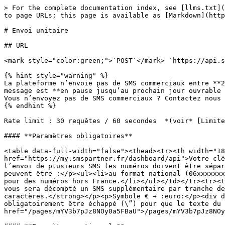
> For the complete documentation index, see [llms.txt](https://www.docpartner.dev/llms.txt). Markdown versions of documentation pages are available by appending `.md` to page URLs; this page is available as [Markdown](https://www.docpartner.dev/api/sms-partner/envoyer-des-sms/envoi-unitaire.md).

# Envoi unitaire

## URL

<mark style="color:green;">`POST`</mark> `https://api.smspartner.fr/v1/send`

{% hint style="warning" %}
La plateforme n’envoie pas de SMS commerciaux entre **20h et 8h en semaine et les dimanches et jours fériés** (restriction légale). Si un message SMS est envoyé, le message est **en pause jusqu’au prochain jour ouvrable à 8h**.\
Vous n’envoyez pas de SMS commerciaux ? Contactez nous pour désactiver cette restriction : <help@smspartner.fr>
{% endhint %}

Rate limit : 30 requêtes / 60 secondes  *(voir* [Limites de débit)](/api/sms-partner/rate-limiting.md)*)*

#### **Paramètres obligatoires**

<table data-full-width="false"><thead><tr><th width="180">Nom</th><th>Valeur</th></tr></thead><tbody><tr><td><code>apiKey</code></td><td><a href="https://my.smspartner.fr/dashboard/api">Votre clé API</a></td></tr><tr><td><code>phoneNumbers</code></td><td><p>Numéros de téléphone des destinataires.<br>Pour l’envoi de plusieurs SMS les numéros doivent être séparés par des virgules. <strong>La limite d’envoi sur une seule requête est de 500 numéros.</strong><br>Ils peuvent être :</p><ul><li>au format national (06xxxxxxxx) ou international (+336xxxxxxxx), pour des numéros français.</li><li>au format international (+496xxxxxxxx), pour des numéros hors France.</li></ul></td></tr><tr><td><code>Message</code></td><td><p>Contenu du SMS. <strong>160 caractères</strong> maximum par SMS (au delà, il vous sera décompté un SMS supplémentaire par tranche de 153 caractères).</p><p>Saut d'une ligne → :br: <strong>Attention, le saut de ligne compte pour deux caractères.</strong></p><p>Symbole € → :euro:</p><div data-gb-custom-block data-tag="hint" data-style="danger" class="hint hint-danger"><p>Le caractère ” doit obligatoirement être échappé (\”) pour que le texte du SMS soit valide. Dans le cas contraire une erreur 400 sera retournée</p><p>Certains <a data-mention href="/pages/mYV3b7pJz8NOy0a5FBaU">/pages/mYV3b7pJz8NOy0a5FBaU</a> seront remplacés à l'envoi, merci de les consulter.</p></div></td></tr></tbody></table>

#### **Paramètres optionnels**

<table><thead><tr><th width="262">Nom</th><th>Valeur</th></tr></thead><tbody><tr><td><code>sender</code></td><td><p>Nom d’émetteur du message. Si l’émetteur est laissé vide, vos SMS seront acheminés avec un shortcode opérateur en guise d’expéditeur (exemple : 36xxx).</p><div data-gb-custom-block data-tag="hint" data-style="danger" class="hint hint-danger"><p>Le nombre de caractères pour le nom d’émetteur doit être compris <strong>entre 3 et 11 inclus</strong> et ne <strong>doit pas comporter de caractères spéciaux</strong>.<br>Certains modèles de téléphone portable n’interprètent pas les espaces.</p></div></td></tr><tr><td><code>tag</code></td><td>Chaine de caractères de 20 caractères maximum sans espace(s) et en minuscule(s)</td></tr><tr><td><code>scheduledDeliveryDate</code></td><td>dd/mm/YYYY (envoi différé)</td></tr><tr><td><code>time</code></td><td><p>Format : 0-24 (l'heure de l'envoi)</p><div data-gb-custom-bloc